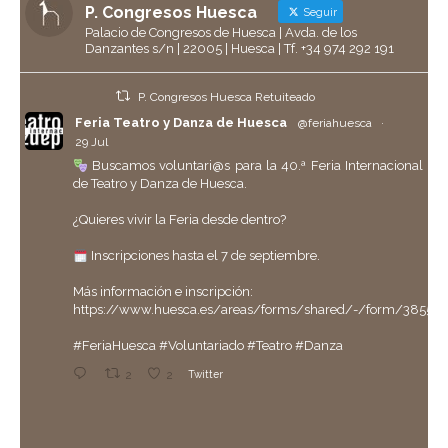
P. Congresos Huesca
Seguir
Palacio de Congresos de Huesca | Avda. de los
Danzantes s/n | 22005 | Huesca | Tf. +34 974 292 191
P. Congresos Huesca Retuiteado
Feria Teatro y Danza de Huesca
@feriahuesca
·
29 Jul
Buscamos voluntari@s para la 40.ª Feria Internacional
de Teatro y Danza de Huesca.
¿Quieres vivir la Feria desde dentro?
Inscripciones hasta el 7 de septiembre.
Más información e inscripción:
https://www.huesca.es/areas/forms/shared/-/form/38558
#FeriaHuesca
#Voluntariado
#Teatro
#Danza
2
2
Twitter
P. Congresos Huesca Retuiteado