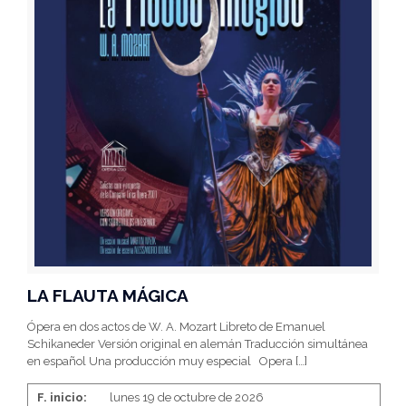
LA FLAUTA MÁGICA
Ópera en dos actos de W. A. Mozart Libreto de Emanuel
Schikaneder Versión original en alemán Traducción simultánea
en español Una producción muy especial Opera
[…]
F. inicio:
lunes 19 de octubre de 2026