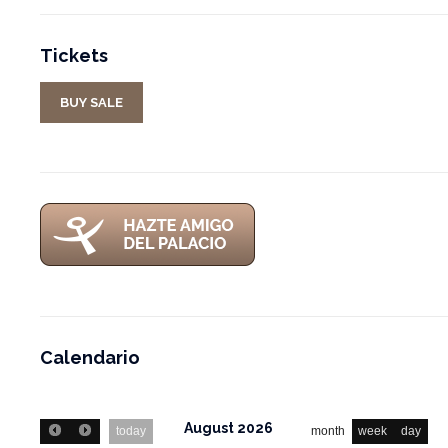
Tickets
BUY SALE
Calendario
August 2026
today
month
week
day