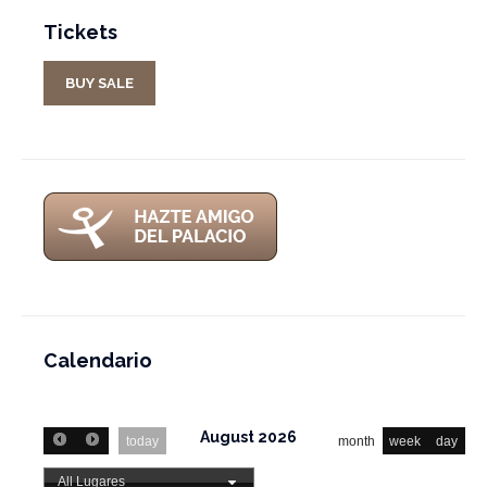
Tickets
BUY SALE
Calendario
August 2026
today
month
week
day
All Lugares