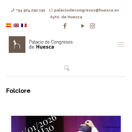
+34 974 292 191
palaciodecongresos@huesca.es
Ayto. de Huesca
Folclore