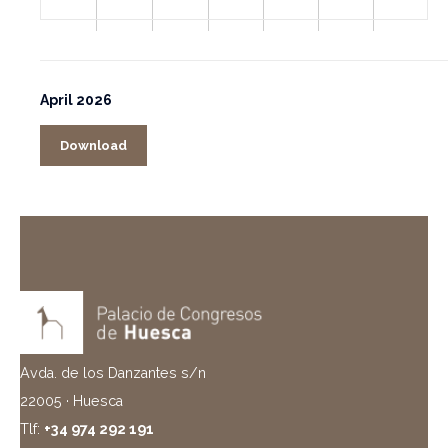
April 2026
Download
Avda. de los Danzantes s/n
22005 · Huesca
Tlf:
+34 974 292 191