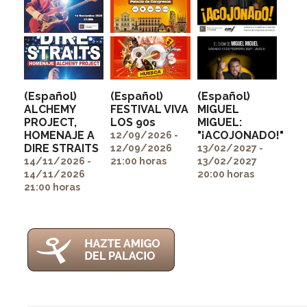
(Español)
(Español)
(Español)
ALCHEMY
FESTIVAL VIVA
MIGUEL
PROJECT,
LOS 90s
MIGUEL:
" alt=""
" alt=""
HOMENAJE A
"¡ACOJONADO!"
itemprop="image">
itemprop="image">
12/09/2026 -
" alt=""
DIRE STRAITS
12/09/2026
13/02/2027 -
itemprop="image">
14/11/2026 -
21:00 horas
13/02/2027
14/11/2026
20:00 horas
21:00 horas