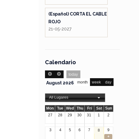
(Español) CORTA EL CABLE
ROJO
21-05-2027
Calendario
today
month
week
day
August 2026
All Lugares
Mon
Tue
Wed
Thu
Fri
Sat
Sun
27
28
29
30
31
1
2
3
4
5
6
7
9
8
+