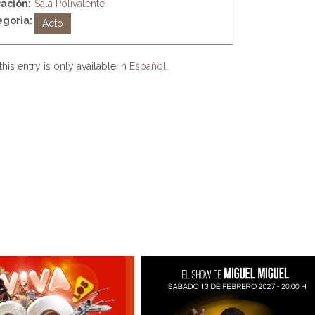
ación:
Sala Polivalente
goria:
Acto
this entry is only available in
Español
.