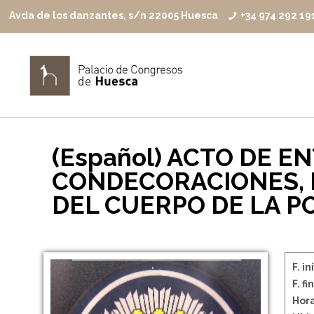
Avda de los danzantes, s/n 22005 Huesca
+34 974 292 19
(Español) ACTO DE E
CONDECORACIONES, 
DEL CUERPO DE LA P
F. in
F. fin
Hora