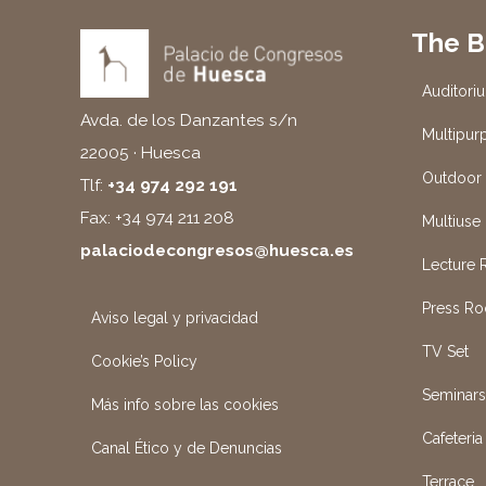
The B
Auditori
Avda. de los Danzantes s/n
Multipur
22005 · Huesca
Outdoor
Tlf:
+34 974 292 191
Fax: +34 974 211 208
Multiuse 
palaciodecongresos@huesca.es
Lecture
Press R
Aviso legal y privacidad
TV Set
Cookie’s Policy
Seminar
Más info sobre las cookies
Cafeteria
Canal Ético y de Denuncias
Terrace