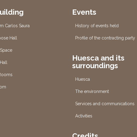
uilding
Events
um Carlos Saura
History of events held
pose Hall
Profile of the contracting party
 Space
Huesca and its
Hall
surroundings
 Rooms
Huesca
oom
The environment
Services and communications
s
Activities
Credits