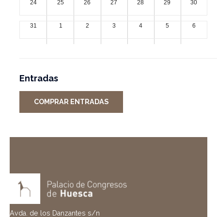
24
25
26
27
28
29
30
31
1
2
3
4
5
6
Entradas
COMPRAR ENTRADAS
Avda. de los Danzantes s/n