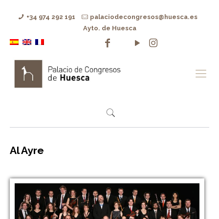
+34 974 292 191
palaciodecongresos@huesca.es
Ayto. de Huesca
Al Ayre