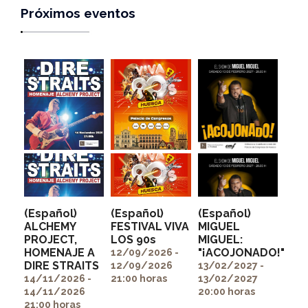
Próximos eventos
(Español)
(Español)
(Español)
ALCHEMY
FESTIVAL VIVA
MIGUEL
PROJECT,
LOS 90s
MIGUEL:
" alt=""
" alt=""
HOMENAJE A
"¡ACOJONADO!"
itemprop="image">
itemprop="image">
12/09/2026 -
" alt=""
DIRE STRAITS
12/09/2026
13/02/2027 -
itemprop="image">
14/11/2026 -
21:00 horas
13/02/2027
14/11/2026
20:00 horas
21:00 horas