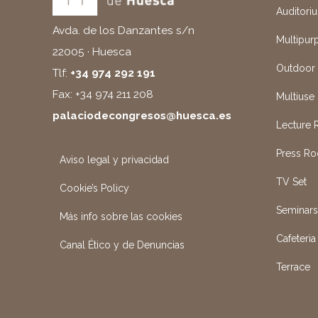
Auditori
Avda. de los Danzantes s/n
Multipur
22005 · Huesca
Outdoor
Tlf:
+34 974 292 191
Fax: +34 974 211 208
Multiuse 
palaciodecongresos@huesca.es
Lecture
Press R
Aviso legal y privacidad
TV Set
Cookie’s Policy
Seminar
Más info sobre las cookies
Cafeteria
Canal Ético y de Denuncias
Terrace