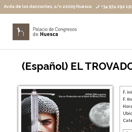
Avda de los danzantes, s/n 22005 Huesca
+34 974 292 19
(Español) EL TROVAD
F. in
F. fin
Hora
Ubic
Cate