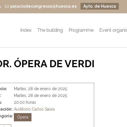
1
palaciodecongresos@huesca.es
Ayto. de Huesca
Index
The building
Programme
Event organi
OR. ÓPERA DE VERDI
icio:
Martes, 28 de enero de 2025
:
Martes, 28 de enero de 2025
:
20:00 horas
ación:
Auditorio Carlos Saura
goria:
Ópera