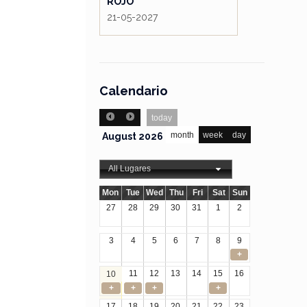
ROJO
21-05-2027
Calendario
today
month
week
day
August 2026
All Lugares
Mon
Tue
Wed
Thu
Fri
Sat
Sun
27
28
29
30
31
1
2
3
4
5
6
7
8
9
+
11
12
13
14
15
16
10
+
+
+
+
17
18
19
20
21
22
23