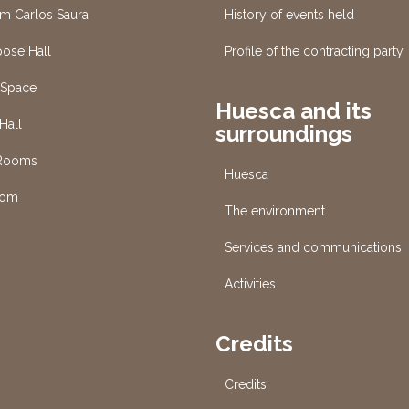
um Carlos Saura
History of events held
pose Hall
Profile of the contracting party
 Space
Huesca and its
Hall
surroundings
 Rooms
Huesca
oom
The environment
Services and communications
s
Activities
Credits
Credits