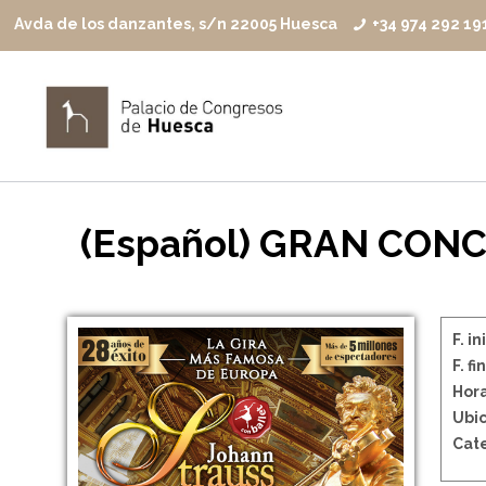
Avda de los danzantes, s/n 22005 Huesca
+34 974 292 19
(Español) GRAN CON
F. in
F. fin
Hora
Ubic
Cate