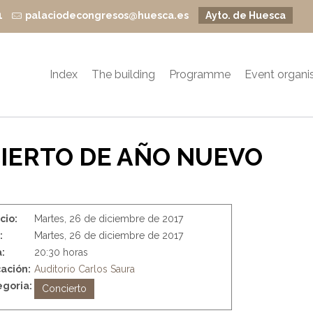
1
palaciodecongresos@huesca.es
Ayto. de Huesca
Index
The building
Programme
Event organi
CIERTO DE AÑO NUEVO
icio:
Martes, 26 de diciembre de 2017
:
Martes, 26 de diciembre de 2017
:
20:30 horas
ación:
Auditorio Carlos Saura
goria:
Concierto