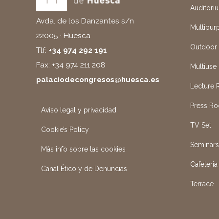
Auditori
Avda. de los Danzantes s/n
Multipur
22005 · Huesca
Outdoor
Tlf:
+34 974 292 191
Fax: +34 974 211 208
Multiuse 
palaciodecongresos@huesca.es
Lecture
Press R
Aviso legal y privacidad
TV Set
Cookie’s Policy
Seminar
Más info sobre las cookies
Cafeteria
Canal Ético y de Denuncias
Terrace