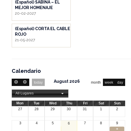
(Español) SABINA – EL
MEJOR HOMENAJE
20-02-2027
(Español) CORTA EL CABLE
ROJO
21-05-2027
Calendario
August 2026
today
month
week
day
All Lugares
Mon
Tue
Wed
Thu
Fri
Sat
Sun
27
28
29
30
31
1
2
3
4
5
7
8
9
6
+