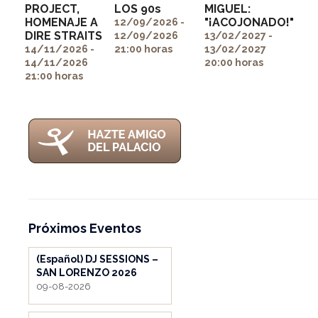
PROJECT,
LOS 90s
MIGUEL:
" alt=""
" alt=""
HOMENAJE A
"¡ACOJONADO!"
itemprop="image">
itemprop="image">
12/09/2026 -
" alt=""
DIRE STRAITS
12/09/2026
13/02/2027 -
itemprop="image">
14/11/2026 -
21:00 horas
13/02/2027
14/11/2026
20:00 horas
21:00 horas
Próximos Eventos
(Español) DJ SESSIONS –
SAN LORENZO 2026
09-08-2026