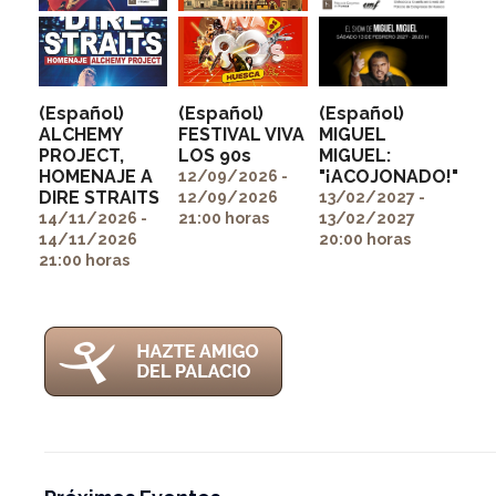
(Español)
(Español)
(Español)
ALCHEMY
FESTIVAL VIVA
MIGUEL
PROJECT,
LOS 90s
MIGUEL:
" alt=""
" alt=""
HOMENAJE A
"¡ACOJONADO!"
itemprop="image">
itemprop="image">
12/09/2026 -
" alt=""
DIRE STRAITS
12/09/2026
13/02/2027 -
itemprop="image">
14/11/2026 -
21:00 horas
13/02/2027
14/11/2026
20:00 horas
21:00 horas