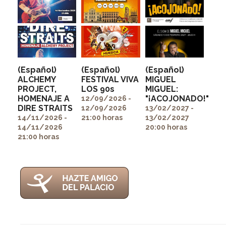
(Español)
(Español)
(Español)
ALCHEMY
FESTIVAL VIVA
MIGUEL
PROJECT,
LOS 90s
MIGUEL:
" alt=""
" alt=""
HOMENAJE A
"¡ACOJONADO!"
itemprop="image">
itemprop="image">
12/09/2026 -
" alt=""
DIRE STRAITS
12/09/2026
13/02/2027 -
itemprop="image">
14/11/2026 -
21:00 horas
13/02/2027
14/11/2026
20:00 horas
21:00 horas