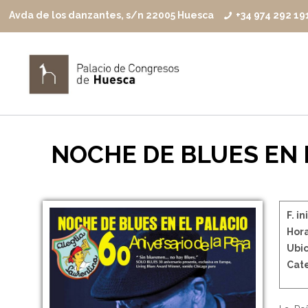
Avda de los danzantes, s/n 22005 Huesca
+34 974 292 19
NOCHE DE BLUES EN 
F. in
Hora
Ubic
Cate