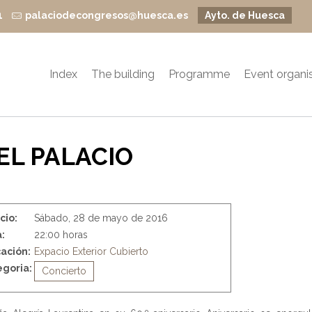
1
palaciodecongresos@huesca.es
Ayto. de Huesca
Index
The building
Programme
Event organi
EL PALACIO
icio:
Sábado, 28 de mayo de 2016
:
22:00 horas
ación:
Expacio Exterior Cubierto
goria:
Concierto