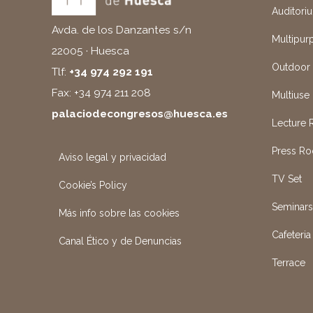
Auditori
Avda. de los Danzantes s/n
Multipur
22005 · Huesca
Outdoor
Tlf:
+34 974 292 191
Fax: +34 974 211 208
Multiuse 
palaciodecongresos@huesca.es
Lecture
Press R
Aviso legal y privacidad
TV Set
Cookie’s Policy
Seminar
Más info sobre las cookies
Cafeteria
Canal Ético y de Denuncias
Terrace