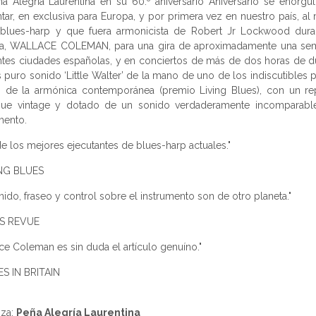
a Alegría Laurentina en su 60.º aniversario Aniversario se enorgu
tar, en exclusiva para Europa, y por primera vez en nuestro país, al
 blues-harp y que fuera armonicista de Robert Jr Lockwood dura
a, WALLACE COLEMAN, para una gira de aproximadamente una se
ntes ciudades españolas, y en conciertos de más de dos horas de d
 puro sonido ‘Little Walter’ de la mano de uno de los indiscutibles 
as de la armónica contemporánea (premio Living Blues), con un re
ue vintage y dotado de un sonido verdaderamente incomparabl
mento.
e los mejores ejecutantes de blues-harp actuales."
ING BLUES
nido, fraseo y control sobre el instrumento son de otro planeta."
S REVUE
ce Coleman es sin duda el artículo genuíno."
ES IN BRITAIN
iza:
Peña Alegría Laurentina