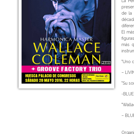
La Peñ
presen
de la
décad
difere
El más
figur
más q
instru
"Uno d
– LIV
"Su so
-BLUE
"Walla
– BLU
Organ