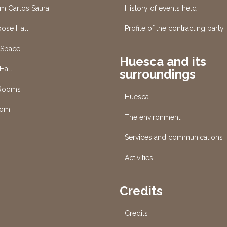
um Carlos Saura
History of events held
pose Hall
Profile of the contracting party
 Space
Huesca and its
Hall
surroundings
 Rooms
Huesca
oom
The environment
Services and communications
s
Activities
Credits
Credits