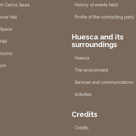
um Carlos Saura
History of events held
pose Hall
Profile of the contracting party
 Space
Huesca and its
Hall
surroundings
 Rooms
Huesca
oom
The environment
Services and communications
s
Activities
Credits
Credits