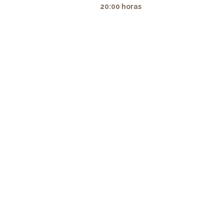
20:00 horas
prop="image">
" alt="" itemprop="image">