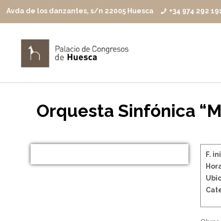
Avda de los danzantes, s/n 22005 Huesca
+34 974 292 19
Orquesta Sinfónica “Ma
F. in
Hora
Ubic
Cate