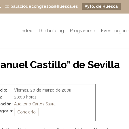
1
palaciodecongresos@huesca.es
Ayto. de Huesca
Index
The building
Programme
Event organi
nuel Castillo” de Sevilla
icio:
Viernes, 20 de marzo de 2009
:
20:00 horas
ación:
Auditorio Carlos Saura
goria:
Concierto