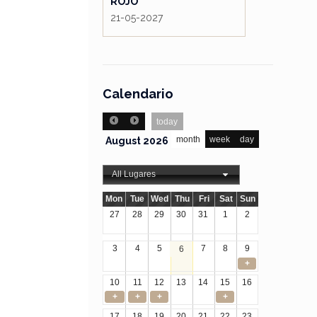
ROJO
21-05-2027
Calendario
today
month
week
day
August 2026
All Lugares
Mon
Tue
Wed
Thu
Fri
Sat
Sun
27
28
29
30
31
1
2
3
4
5
7
8
9
6
+
10
11
12
13
14
15
16
+
+
+
+
17
18
19
20
21
22
23