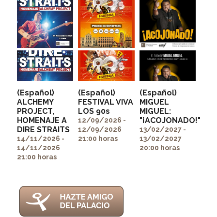
(Español)
(Español)
(Español)
ALCHEMY
FESTIVAL VIVA
MIGUEL
PROJECT,
LOS 90s
MIGUEL:
" alt=""
" alt=""
HOMENAJE A
"¡ACOJONADO!"
itemprop="image">
itemprop="image">
12/09/2026 -
" alt=""
DIRE STRAITS
12/09/2026
13/02/2027 -
itemprop="image">
14/11/2026 -
21:00 horas
13/02/2027
14/11/2026
20:00 horas
21:00 horas