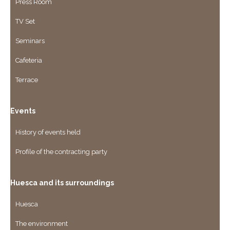
Press Room
TV Set
Seminars
Cafeteria
Terrace
Events
History of events held
Profile of the contracting party
Huesca and its surroundings
Huesca
The environment