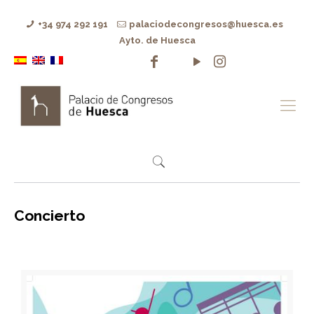
+34 974 292 191
palaciodecongresos@huesca.es
Ayto. de Huesca
Concierto