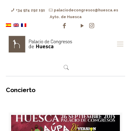
+34 974 292 191
palaciodecongresos@huesca.es
Ayto. de Huesca
Concierto