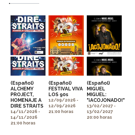
(Español)
(Español)
(Español)
ALCHEMY
FESTIVAL VIVA
MIGUEL
PROJECT,
LOS 90s
MIGUEL:
" alt=""
" alt=""
HOMENAJE A
"¡ACOJONADO!"
itemprop="image">
itemprop="image">
12/09/2026 -
" alt=""
DIRE STRAITS
12/09/2026
13/02/2027 -
itemprop="image">
14/11/2026 -
21:00 horas
13/02/2027
14/11/2026
20:00 horas
21:00 horas