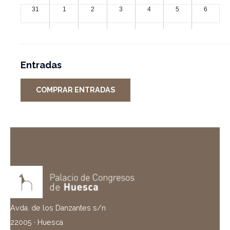
31
1
2
3
4
5
6
Entradas
COMPRAR ENTRADAS
Avda. de los Danzantes s/n
22005 · Huesca