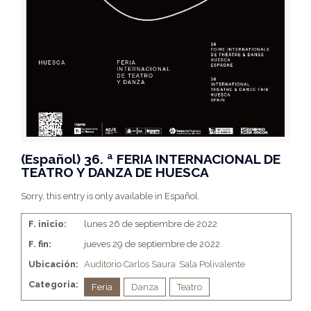
(Español) 36. ª FERIA INTERNACIONAL DE
TEATRO Y DANZA DE HUESCA
Sorry, this entry is only available in Español.
F. inicio:
lunes 26 de septiembre de 2022
F. fin:
jueves 29 de septiembre de 2022
Ubicación:
Auditorio Carlos Saura
Sala Polivalente
Categoria:
Feria
Danza
Teatro