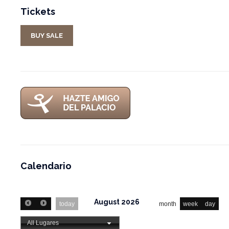
Tickets
BUY SALE
Calendario
August 2026
today
month
week
day
All Lugares