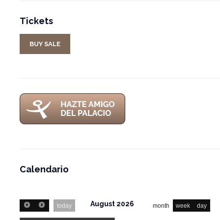
Tickets
BUY SALE
Calendario
August 2026
today
month
week
day