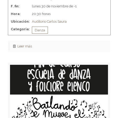
F. fin:
lunes 30 de noviembre de -1
Hora:
20:30 horas
Ubicación:
Auditorio Carlos Saura
Categoria:
Danza
Leer más