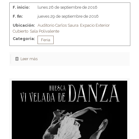
F. inicio:
lunes 26 de septiembre de 2016
F. fin:
jueves 29 de septiembre de 2016
Ubicación:
Auditorio Carlos Saura
Expacio Exterior
Cubierto
Sala Polivalente
Categoria:
Feria
Leer más