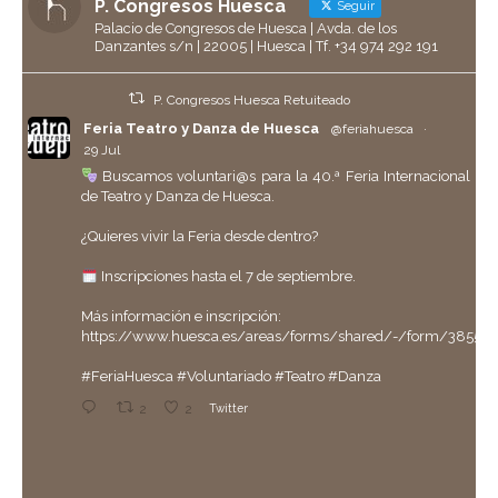
P. Congresos Huesca
Seguir
Palacio de Congresos de Huesca | Avda. de los
Danzantes s/n | 22005 | Huesca | Tf. +34 974 292 191
P. Congresos Huesca Retuiteado
Feria Teatro y Danza de Huesca
@feriahuesca
·
29 Jul
Buscamos voluntari@s para la 40.ª Feria Internacional
de Teatro y Danza de Huesca.
¿Quieres vivir la Feria desde dentro?
Inscripciones hasta el 7 de septiembre.
Más información e inscripción:
https://www.huesca.es/areas/forms/shared/-/form/38558
#FeriaHuesca
#Voluntariado
#Teatro
#Danza
2
2
Twitter
P. Congresos Huesca Retuiteado
Ayuntamiento de Huesca
@aytohuesca
·
29 Jul