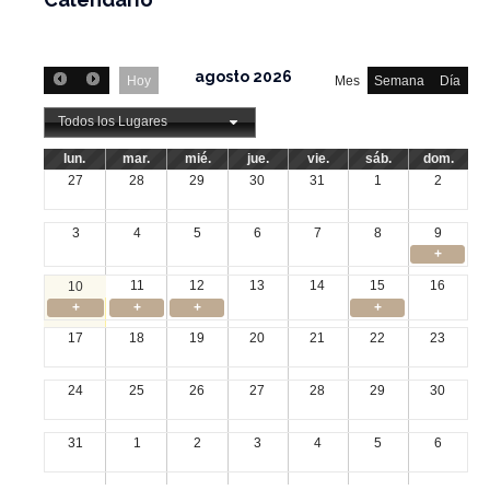
agosto 2026
Hoy
Mes
Semana
Día
Todos los Lugares
lun.
mar.
mié.
jue.
vie.
sáb.
dom.
27
28
29
30
31
1
2
3
4
5
6
7
8
9
+
11
12
13
14
15
16
10
+
+
+
+
17
18
19
20
21
22
23
24
25
26
27
28
29
30
31
1
2
3
4
5
6