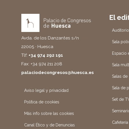
El edi
Auditori
Avda. de los Danzantes s/n
Sala poli
22005 · Huesca
Espacio e
Tlf:
+34 974 292 191
Fax: +34 974 211 208
Sala mul
palaciodecongresos@huesca.es
Salas de
Sala de 
Aviso legal y privacidad
Set de T
Política de cookies
Seminari
Más info sobre las cookies
Cafetería
Canal Ético y de Denuncias