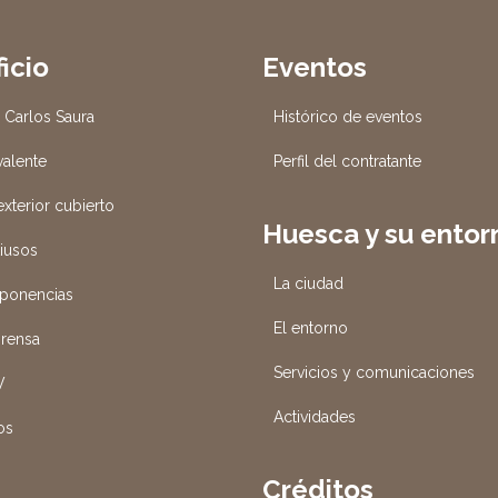
ficio
Eventos
o Carlos Saura
Histórico de eventos
valente
Perfil del contratante
xterior cubierto
Huesca y su entor
tiusos
La ciudad
 ponencias
El entorno
prensa
Servicios y comunicaciones
V
Actividades
os
Créditos