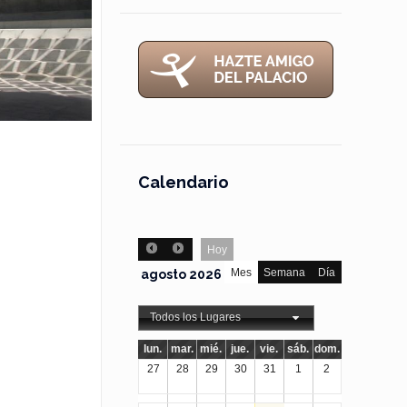
Calendario
Hoy
Mes
Semana
Día
agosto 2026
Todos los Lugares
lun.
mar.
mié.
jue.
vie.
sáb.
dom.
27
28
29
30
31
1
2