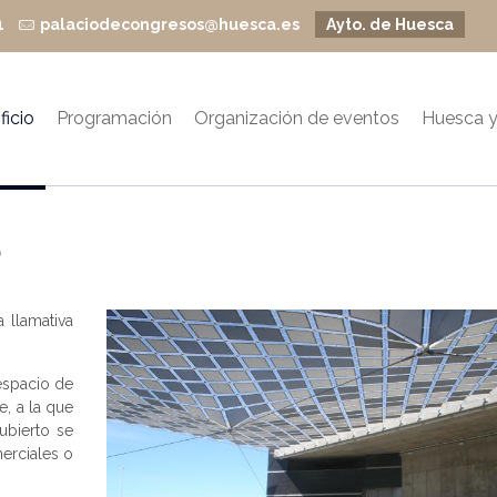
1
palaciodecongresos@huesca.es
Ayto. de Huesca
ficio
Programación
Organización de eventos
Huesca y
o
 llamativa
espacio de
e, a la que
ubierto se
erciales o