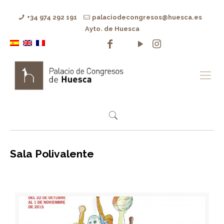
+34 974 292 191
palaciodecongresos@huesca.es
Ayto. de Huesca
Sala Polivalente