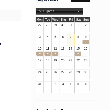
All Lugares
Mon
Tue
Wed
Thu
Fri
Sat
Sun
27
28
29
30
31
1
2
3
4
5
6
8
9
7
+
Y
10
11
12
13
14
15
16
+
+
+
+
17
18
19
20
21
22
23
24
25
26
27
28
29
30
31
1
2
3
4
5
6