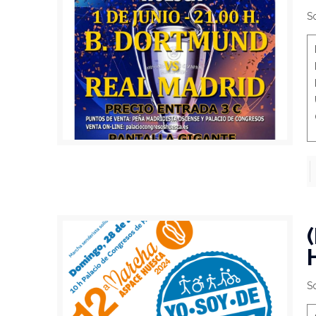
So
So