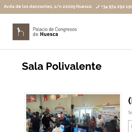
Avda de los danzantes, s/n 22005 Huesca
+34 974 292 19
Sala Polivalente
So