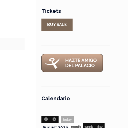
Tickets
BUY SALE
Calendario
today
month
week
day
August 2026