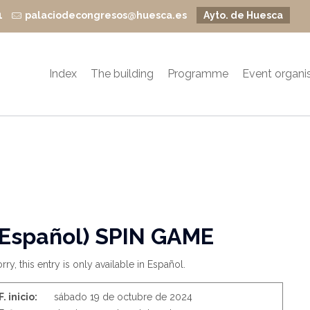
1
palaciodecongresos@huesca.es
Ayto. de Huesca
Index
The building
Programme
Event organi
(Español) SPIN GAME
rry, this entry is only available in Español.
F. inicio:
sábado 19 de octubre de 2024