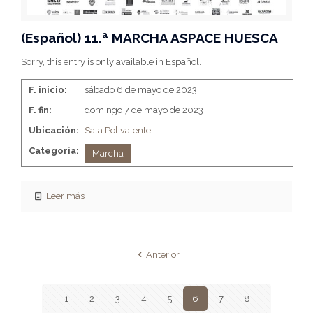
(Español) 11.ª MARCHA ASPACE HUESCA
Sorry, this entry is only available in Español.
F. inicio:
sábado 6 de mayo de 2023
F. fin:
domingo 7 de mayo de 2023
Ubicación:
Sala Polivalente
Categoria:
Marcha
Leer más
Anterior
1
2
3
4
5
6
7
8