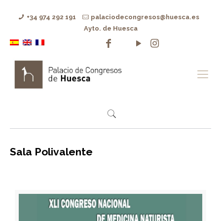
+34 974 292 191
palaciodecongresos@huesca.es
Ayto. de Huesca
Sala Polivalente