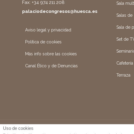
Fax: +34 974 211 208
Sala mul
palaciodecongresos@huesca.es
Salas de
Sala de 
Aviso legal y privacidad
Set de T
Política de cookies
Seminari
Más info sobre las cookies
Cafetería
Canal Ético y de Denuncias
Terraza
Uso de cookies
PALACIO DE CONGRESOS 