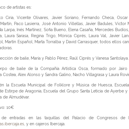
nco de artistas es:
o Ciria, Vicente Olivares, Javier Soriano, Fernando Checa, Oscar
Martín, Paco Lasierra, José Antonio Villellas, Javier Badules, Victor 
a Larpa, Inés Martínez, Sofia Bueno, Elena Casaña, Mercedes Budíos
a, Laura Sarasa, Regina Trigo, Mónica Ciprés, Laura Val, Javier Lan
l, Martín Español, Marta Torralba y David Carrasquer, todos ellos ca
adoras.
sección de baile, María y Pablo Pérez, Raúl Ciprés y Vanesa Santolaya.
erpo de baile de la Compañía Artística Osca, formado por Jairo 
ia Costea, Alex Alonso y Sandra Galino, Nacho Villagrasa y Laura Rovir
én la Escuela Municipal de Folklore y Música de Huesca, Escuela
de Estirpe de Aragonia, Escuela del Grupo Santa Leticia de Ayerbe y
a de Almudévar.
vo: 10€
 de entradas en las taquillas del Palacio de Congresos de 
as.ibercaja.es
, y en cajeros Ibercaja.