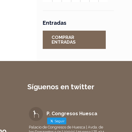
Entradas
COMPRAR
ENTRADAS
Síguenos en twitter
P. Congresos Huesca
Seguir
Palacio de Congresos de Huesca | Avda. de
no
los Danzantes s/n | 22005 | Huesca | Tf. +34