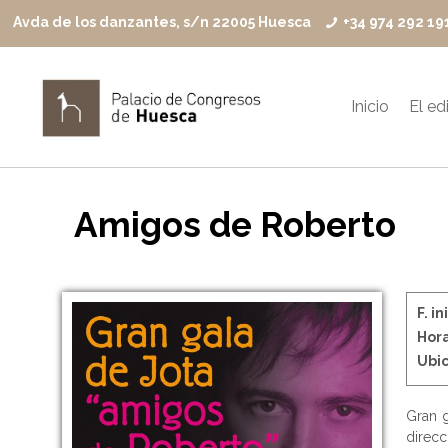
Avda de los danzantes, s/n 22005 Huesca
+34 974 292 19
Inicio
El edi
Amigos de Roberto
F. in
Hora
Ubic
Gran g
direcc