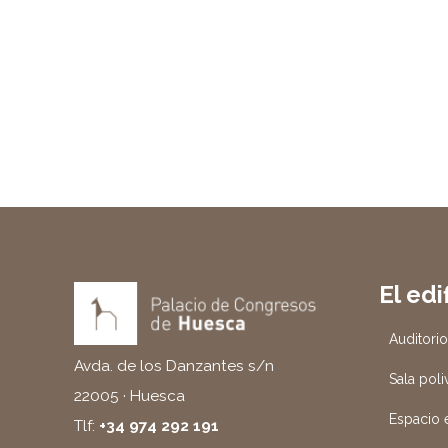
El edi
Auditori
Avda. de los Danzantes s/n
Sala poli
22005 · Huesca
Espacio e
Tlf:
+34 974 292 191