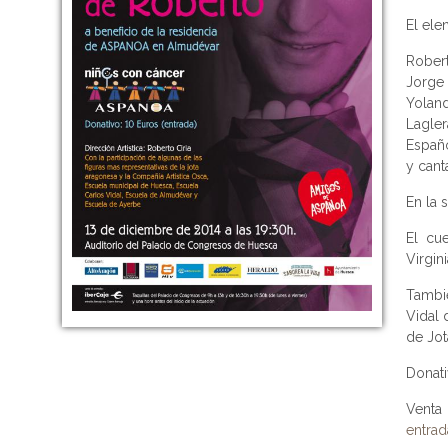
El ele
Robert
Jorge 
Yoland
Lagler
Españo
y cant
En la 
El cu
Virgin
Tambi
Vidal 
de Jot
Donati
Venta
entrad