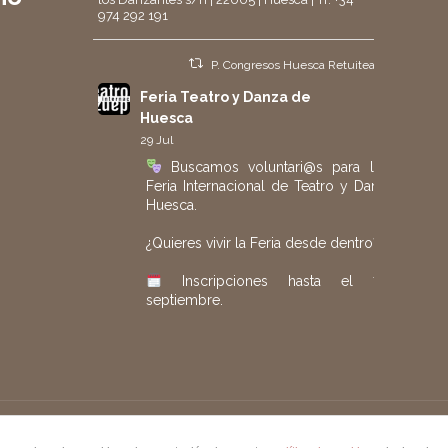
974 292 191
P. Congresos Huesca Retuiteado
Feria Teatro y Danza de
Huesca
29 Jul
Buscamos voluntari@s para la 40.ª
Feria Internacional de Teatro y Danza de
Huesca.
¿Quieres vivir la Feria desde dentro?
Inscripciones hasta el 7 de
septiembre.
Más información e inscripción:
https://www.huesca.es/areas/forms/shared/
#FeriaHuesca
#Voluntariado
#Teatro
#Danza
seño por
Piensaenweb
Twitter
2
2