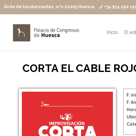
Avda de los danzantes, s/n 22005 Huesca
+34 974 292 19
Inicio
El edi
CORTA EL CABLE ROJ
F. in
F. fin
Hora
Ubic
Cate