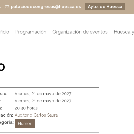
1
palaciodecongresos@huesca.es
Ayto. de Huesca
ficio
Programación
Organización de eventos
Huesca y
O
icio:
Viernes, 21 de mayo de 2027
:
Viernes, 21 de mayo de 2027
:
20:30 horas
ación:
Auditorio Carlos Saura
goria:
Humor