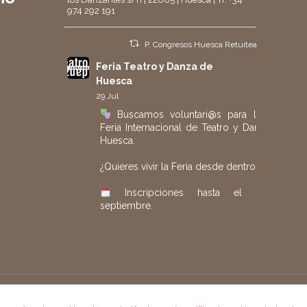
974 292 191
P. Congresos Huesca Retuiteado
Feria Teatro y Danza de
Huesca
29 Jul
Buscamos voluntari@s para la 40.ª
Feria Internacional de Teatro y Danza de
Huesca.
¿Quieres vivir la Feria desde dentro?
Inscripciones hasta el 7 de
septiembre.
Más información e inscripción:
https://www.huesca.es/areas/forms/shared/
#FeriaHuesca
#Voluntariado
#Teatro
#Danza
seño por
Piensaenweb
Twitter
2
2