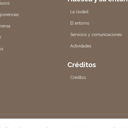
tiusos
La ciudad
 ponencias
El entorno
prensa
Servicios y comunicaciones
V
Actividades
os
Créditos
Créditos
DE HUESCA, S.A. | Avda. de los Danzantes, s/n 22005 Huesca | Di