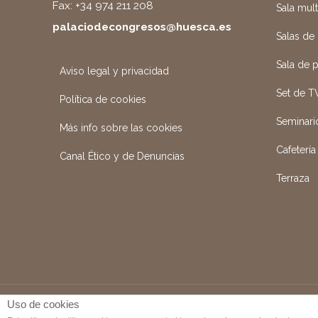
Fax: +34 974 211 208
Sala mul
palaciodecongresos@huesca.es
Salas de
Sala de 
Aviso legal y privacidad
Set de T
Política de cookies
Seminari
Más info sobre las cookies
Cafetería
Canal Ético y de Denuncias
Terraza
Uso de cookies
PALACIO DE CONGRESOS 