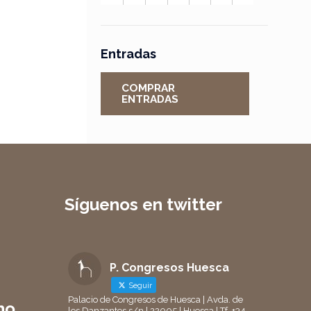
Entradas
COMPRAR
ENTRADAS
Síguenos en twitter
P. Congresos Huesca
Seguir
Palacio de Congresos de Huesca | Avda. de
no
los Danzantes s/n | 22005 | Huesca | Tf. +34