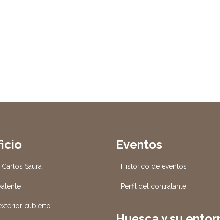
ficio
Eventos
o Carlos Saura
Histórico de eventos
valente
Perfil del contratante
xterior cubierto
Huesca y su entor