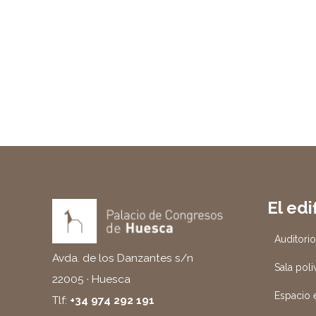
El edi
Auditori
Avda. de los Danzantes s/n
Sala poli
22005 · Huesca
Espacio e
Tlf:
+34 974 292 191