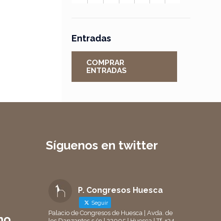
Entradas
COMPRAR
ENTRADAS
Síguenos en twitter
P. Congresos Huesca
Seguir
Palacio de Congresos de Huesca | Avda. de
no
los Danzantes s/n | 22005 | Huesca | Tf. +34