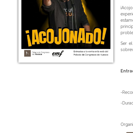
¡Acoj
exper
estam
princ
proble
Ser e
sobrev
Entra
-Reco
-Dura
Organ