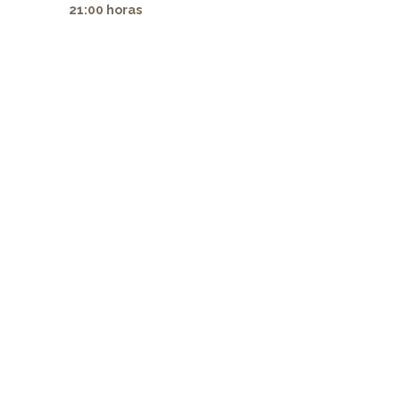
21:00 horas
" alt="" itemprop="image">
" alt="" item