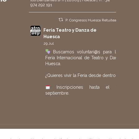
974 292 191
P. Congresos Huesca Retuiteado
Feria Teatro y Danza de
Huesca
29 Jul
Buscamos voluntari@s para la 40.ª
Feria Internacional de Teatro y Danza de
Huesca.
¿Quieres vivir la Feria desde dentro?
Inscripciones hasta el 7 de
septiembre.
Más información e inscripción:
https://www.huesca.es/areas/forms/shared/
#FeriaHuesca
#Voluntariado
#Teatro
#Danza
seño por
Piensaenweb
Twitter
2
2