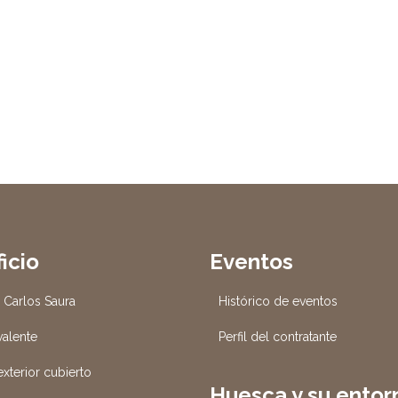
ficio
Eventos
o Carlos Saura
Histórico de eventos
valente
Perfil del contratante
xterior cubierto
Huesca y su entor