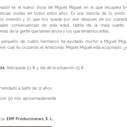
onado! es el nuevo show de Miguel Miguel, en el que recupera to
iencias vividas en todos estos años. Es una mezcla de lo vivido,
os viviendo y lo que nos queda por vivir después de los cuarent
ipales consecuencias de esta edad. Habla de la mala suerte,
mas de la gente que tienen ahora y los que teníamos antes.
l pequeño de cuatro hermanos ha ayudado mucho a Miguel Migu
ivir cual ñu cruzando el Amazonas. Miguel Miguel está acojonado, ¿y
da
: Anticipada 23 € y día de la actuación 25 €
mendado a partir de 12 años
ción: 90 min. aproximadamente
iza:
EMF Producciones, S. L.