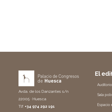
El edi
Auditori
Avda. de los Danzantes s/n
Sala poli
22005 · Huesca
Espacio e
Tlf:
+34 974 292 191