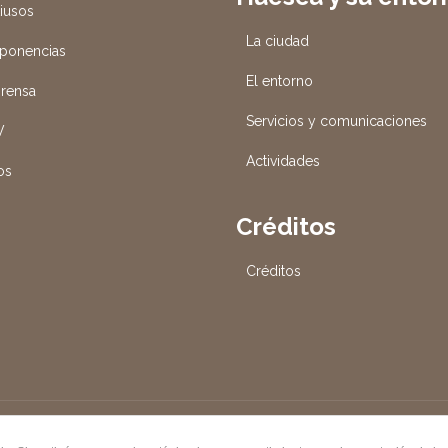
tiusos
La ciudad
 ponencias
El entorno
prensa
Servicios y comunicaciones
V
Actividades
os
Créditos
Créditos
DE HUESCA, S.A. | Avda. de los Danzantes, s/n 22005 Huesca | Di