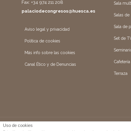
Fax: +34 974 211 208
Sala mul
palaciodecongresos@huesca.es
Salas de
Sala de 
Aviso legal y privacidad
Set de T
Política de cookies
Seminari
Más info sobre las cookies
Cafetería
Canal Ético y de Denuncias
Terraza
Uso de cookies
PALACIO DE CONGRESOS 