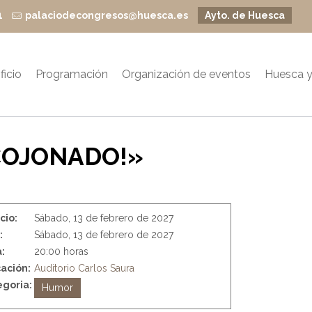
1
palaciodecongresos@huesca.es
Ayto. de Huesca
ficio
Programación
Organización de eventos
Huesca y
COJONADO!»
icio:
Sábado, 13 de febrero de 2027
:
Sábado, 13 de febrero de 2027
:
20:00 horas
ación:
Auditorio Carlos Saura
goria:
Humor