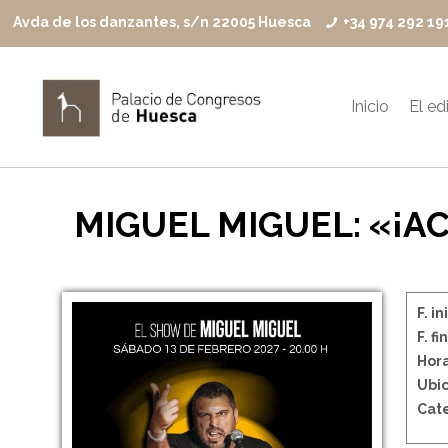
Avda de los danzantes, s/n 22005 Huesca
+34 974 292 19
Inicio
El edi
MIGUEL MIGUEL: «¡A
F. in
F. fin
Hora
Ubic
Cate