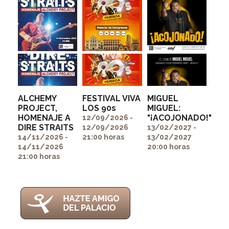
ALCHEMY
FESTIVAL VIVA
MIGUEL
PROJECT,
LOS 90s
MIGUEL:
HOMENAJE A
"¡ACOJONADO!"
" alt=""
" alt=""
12/09/2026 -
DIRE STRAITS
itemprop="image">
itemprop="image">
12/09/2026
13/02/2027 -
" alt=""
14/11/2026 -
21:00 horas
13/02/2027
itemprop="image">
14/11/2026
20:00 horas
21:00 horas