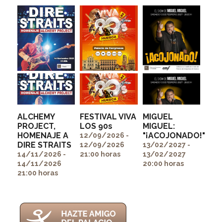
ALCHEMY
FESTIVAL VIVA
MIGUEL
PROJECT,
LOS 90s
MIGUEL:
HOMENAJE A
"¡ACOJONADO!"
" alt=""
" alt=""
12/09/2026 -
DIRE STRAITS
itemprop="image">
itemprop="image">
12/09/2026
13/02/2027 -
" alt=""
14/11/2026 -
21:00 horas
13/02/2027
itemprop="image">
14/11/2026
20:00 horas
21:00 horas