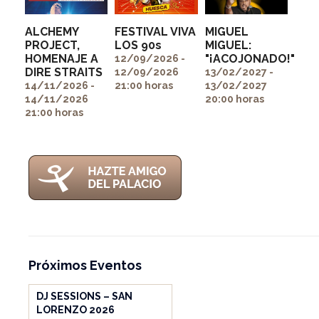
ALCHEMY
FESTIVAL VIVA
MIGUEL
PROJECT,
LOS 90s
MIGUEL:
HOMENAJE A
"¡ACOJONADO!"
" alt=""
" alt=""
12/09/2026 -
DIRE STRAITS
itemprop="image">
itemprop="image">
12/09/2026
13/02/2027 -
" alt=""
14/11/2026 -
21:00 horas
13/02/2027
itemprop="image">
14/11/2026
20:00 horas
21:00 horas
Próximos Eventos
DJ SESSIONS – SAN
LORENZO 2026