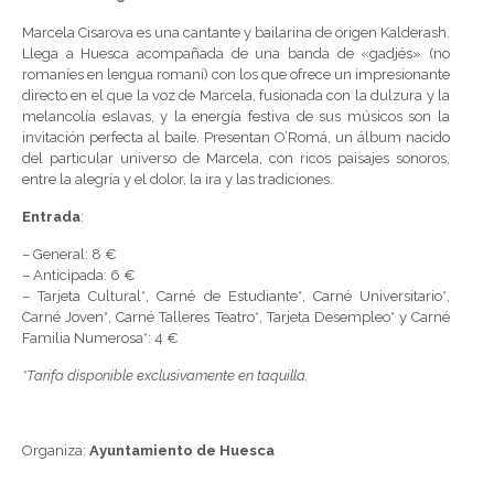
Marcela Cisarova es una cantante y bailarina de origen Kalderash.
Llega a Huesca acompañada de una banda de «gadjés» (no
romaníes en lengua romaní) con los que ofrece un impresionante
directo en el que la voz de Marcela, fusionada con la dulzura y la
melancolía eslavas, y la energía festiva de sus músicos son la
invitación perfecta al baile. Presentan O’Romá, un álbum nacido
del particular universo de Marcela, con ricos paisajes sonoros,
entre la alegría y el dolor, la ira y las tradiciones.
Entrada
:
– General: 8 €
– Anticipada: 6 €
– Tarjeta Cultural*, Carné de Estudiante*, Carné Universitario*,
Carné Joven*, Carné Talleres Teatro*, Tarjeta Desempleo* y Carné
Familia Numerosa*: 4 €
*Tarifa disponible exclusivamente en taquilla.
Organiza:
Ayuntamiento de Huesca