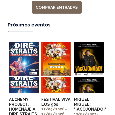
COMPRAR ENTRADAS
Próximos eventos
ALCHEMY
FESTIVAL VIVA
MIGUEL
PROJECT,
LOS 90s
MIGUEL:
HOMENAJE A
"¡ACOJONADO!"
" alt=""
" alt=""
12/09/2026 -
DIRE STRAITS
itemprop="image">
itemprop="image">
12/09/2026
13/02/2027 -
" alt=""