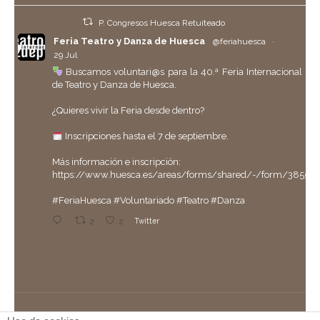
P. Congresos Huesca Retuiteado
Feria Teatro y Danza de Huesca
@feriahuesca
·
29 Jul
Buscamos voluntari@s para la 40.ª Feria Internacional
de Teatro y Danza de Huesca.
¿Quieres vivir la Feria desde dentro?
Inscripciones hasta el 7 de septiembre.
Más información e inscripción:
https://www.huesca.es/areas/forms/shared/-/form/38558
#FeriaHuesca
#Voluntariado
#Teatro
#Danza
2
2
Twitter
P. Congresos Huesca Retuiteado
Ayuntamiento de Huesca
@aytohuesca
·
29 Jul
Hoy hemos entregado la
#ParrilladeOro
, la máxima
distinción de la ciudad, a Ernesto Escar, quien fue jefe de
Protocolo del Ayuntamiento de Huesca durante casi 40