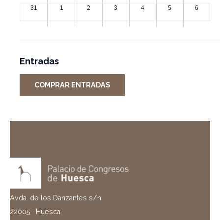
31
1
2
3
4
5
6
Entradas
COMPRAR ENTRADAS
Avda. de los Danzantes s/n
22005 · Huesca