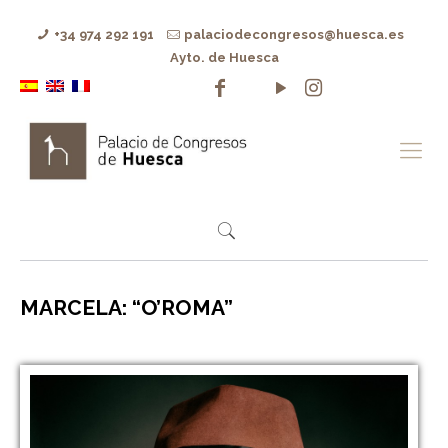
+34 974 292 191
palaciodecongresos@huesca.es
Ayto. de Huesca
MARCELA: “O’ROMA”