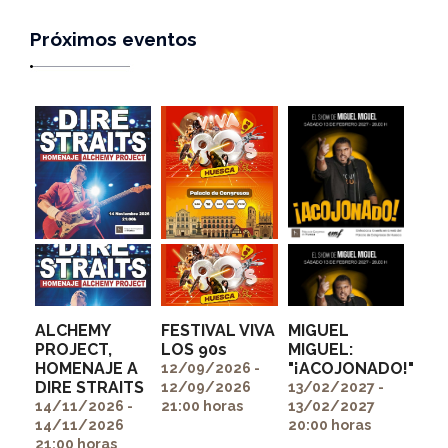
Próximos eventos
ALCHEMY
FESTIVAL VIVA
MIGUEL
PROJECT,
LOS 90s
MIGUEL:
HOMENAJE A
"¡ACOJONADO!"
" alt=""
" alt=""
12/09/2026 -
DIRE STRAITS
itemprop="image">
itemprop="image">
12/09/2026
13/02/2027 -
" alt=""
14/11/2026 -
21:00 horas
13/02/2027
itemprop="image">
14/11/2026
20:00 horas
21:00 horas