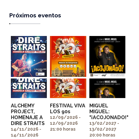
Próximos eventos
ALCHEMY
FESTIVAL VIVA
MIGUEL
PROJECT,
LOS 90s
MIGUEL:
HOMENAJE A
"¡ACOJONADO!"
" alt=""
" alt=""
12/09/2026 -
DIRE STRAITS
itemprop="image">
itemprop="image">
12/09/2026
13/02/2027 -
" alt=""
14/11/2026 -
21:00 horas
13/02/2027
itemprop="image">
14/11/2026
20:00 horas