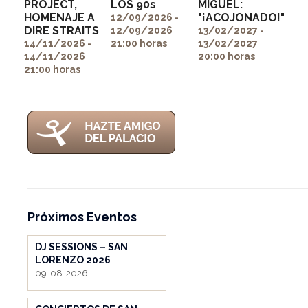
PROJECT,
LOS 90s
MIGUEL:
HOMENAJE A
"¡ACOJONADO!"
" alt=""
" alt=""
12/09/2026 -
DIRE STRAITS
itemprop="image">
itemprop="image">
12/09/2026
13/02/2027 -
" alt=""
14/11/2026 -
21:00 horas
13/02/2027
itemprop="image">
14/11/2026
20:00 horas
21:00 horas
Próximos Eventos
DJ SESSIONS – SAN
LORENZO 2026
09-08-2026