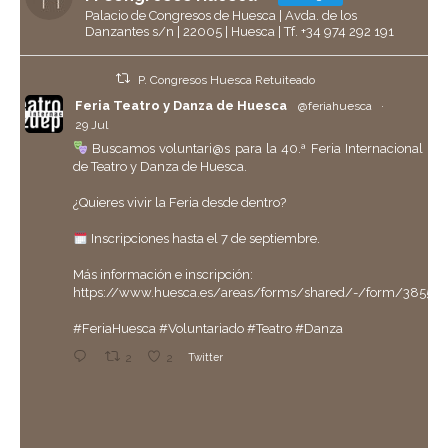
Palacio de Congresos de Huesca | Avda. de los
Danzantes s/n | 22005 | Huesca | Tf. +34 974 292 191
P. Congresos Huesca Retuiteado
Feria Teatro y Danza de Huesca
@feriahuesca
·
29 Jul
Buscamos voluntari@s para la 40.ª Feria Internacional
de Teatro y Danza de Huesca.
¿Quieres vivir la Feria desde dentro?
Inscripciones hasta el 7 de septiembre.
Más información e inscripción:
https://www.huesca.es/areas/forms/shared/-/form/38558
#FeriaHuesca
#Voluntariado
#Teatro
#Danza
2
2
Twitter
P. Congresos Huesca Retuiteado
Ayuntamiento de Huesca
@aytohuesca
·
29 Jul