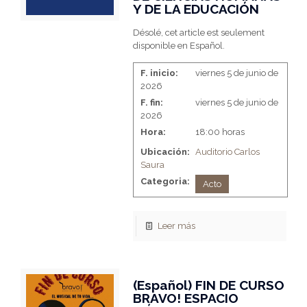
Y DE LA EDUCACIÓN
Désolé, cet article est seulement
disponible en Español.
F. inicio:
viernes 5 de junio de
2026
F. fin:
viernes 5 de junio de
2026
Hora:
18:00 horas
Ubicación:
Auditorio Carlos
Saura
Categoria:
Acto
Leer más
(Español) FIN DE CURSO
BRAVO! ESPACIO