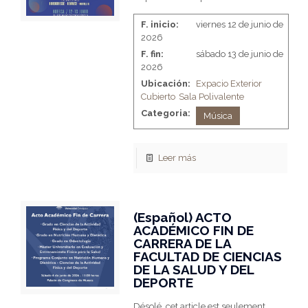
F. inicio:
viernes 12 de junio de
2026
F. fin:
sábado 13 de junio de
2026
Ubicación:
Expacio Exterior
Cubierto
Sala Polivalente
Categoria:
Música
Leer más
(Español) ACTO
ACADÉMICO FIN DE
CARRERA DE LA
FACULTAD DE CIENCIAS
DE LA SALUD Y DEL
DEPORTE
Désolé, cet article est seulement