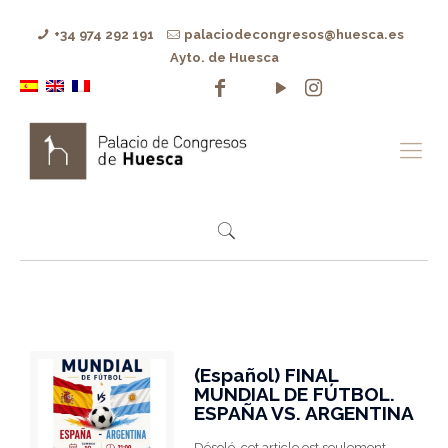
+34 974 292 191
palaciodecongresos@huesca.es
Ayto. de Huesca
(Español) FINAL
MUNDIAL DE FÚTBOL.
ESPAÑA VS. ARGENTINA
Désolé, cet article est seulement