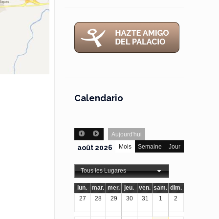
Calendario
Aujourd'hui
Mois
Semaine
Jour
août 2026
Tous les Lugares
lun.
mar.
mer.
jeu.
ven.
sam.
dim.
27
28
29
30
31
1
2