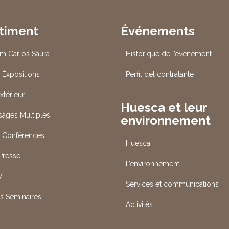
timent
Événements
um Carlos Saura
Historique de l’événement
 Éxpositions
Perfil del contratante
xtérieur
Huesca et leur
Usages Multiples
environnement
s Conférences
Huesca
 Presse
L’environnement
V
Services et communications
es Séminaires
Activités