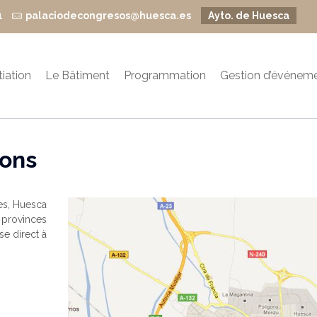
1
palaciodecongresos@huesca.es
Ayto. de Huesca
itiation
Le Bâtiment
Programmation
Gestion d’événem
ions
es, Huesca
provinces
se direct à