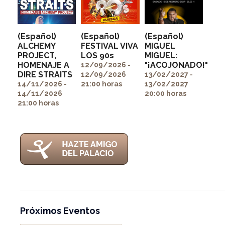
(Español)
(Español)
(Español)
ALCHEMY
FESTIVAL VIVA
MIGUEL
PROJECT,
LOS 90s
MIGUEL:
" alt=""
" alt=""
HOMENAJE A
"¡ACOJONADO!"
itemprop="image">
itemprop="image">
12/09/2026 -
" alt=""
DIRE STRAITS
12/09/2026
13/02/2027 -
itemprop="image">
14/11/2026 -
21:00 horas
13/02/2027
14/11/2026
20:00 horas
21:00 horas
Próximos Eventos