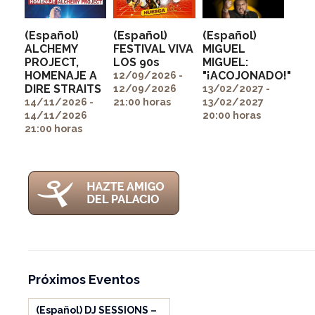
(Español)
(Español)
(Español)
ALCHEMY
FESTIVAL VIVA
MIGUEL
PROJECT,
LOS 90s
MIGUEL:
" alt=""
" alt=""
HOMENAJE A
"¡ACOJONADO!"
itemprop="image">
itemprop="image">
12/09/2026 -
" alt=""
DIRE STRAITS
12/09/2026
13/02/2027 -
itemprop="image">
14/11/2026 -
21:00 horas
13/02/2027
14/11/2026
20:00 horas
21:00 horas
Próximos Eventos
(Español) DJ SESSIONS –