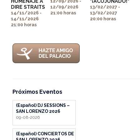
HOMENAJE A
"¡ACOJONADO!"
itemprop="image">
itemprop="image">
12/09/2026 -
" alt=""
DIRE STRAITS
12/09/2026
13/02/2027 -
itemprop="image">
14/11/2026 -
21:00 horas
13/02/2027
14/11/2026
20:00 horas
21:00 horas
Próximos Eventos
(Español) DJ SESSIONS –
SAN LORENZO 2026
09-08-2026
(Español) CONCIERTOS DE
SAN LORENZO 2026