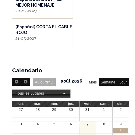
MEJOR HOMENAJE
20-02-2027
(Español) CORTA EL CABLE
ROJO
21-05-2027
Calendario
août 2026
Aujourd'hui
Mois
Semaine
Jour
Tous les Lugares
lun.
mar.
mer.
jeu.
ven.
sam.
dim.
27
28
29
30
31
1
2
3
4
5
6
8
9
7
+