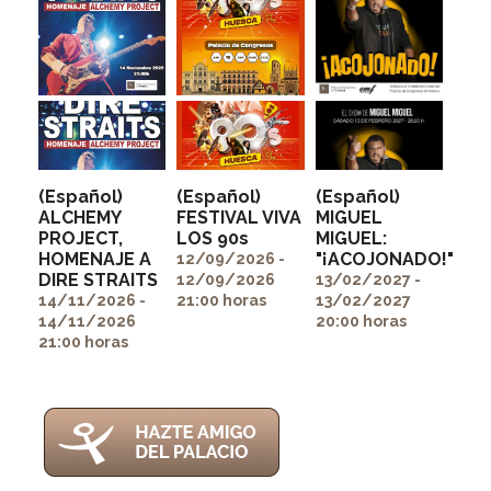
(Español)
(Español)
(Español)
ALCHEMY
FESTIVAL VIVA
MIGUEL
PROJECT,
LOS 90s
MIGUEL:
" alt=""
" alt=""
HOMENAJE A
"¡ACOJONADO!"
itemprop="image">
itemprop="image">
12/09/2026 -
" alt=""
DIRE STRAITS
12/09/2026
13/02/2027 -
itemprop="image">
14/11/2026 -
21:00 horas
13/02/2027
14/11/2026
20:00 horas
21:00 horas