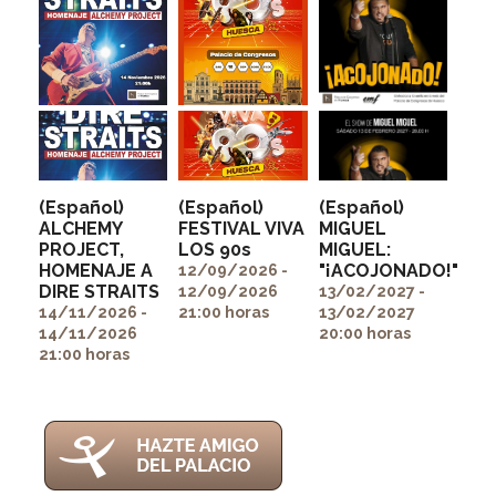
(Español)
(Español)
(Español)
ALCHEMY
FESTIVAL VIVA
MIGUEL
PROJECT,
LOS 90s
MIGUEL:
" alt=""
" alt=""
HOMENAJE A
"¡ACOJONADO!"
itemprop="image">
itemprop="image">
12/09/2026 -
" alt=""
DIRE STRAITS
12/09/2026
13/02/2027 -
itemprop="image">
14/11/2026 -
21:00 horas
13/02/2027
14/11/2026
20:00 horas
21:00 horas