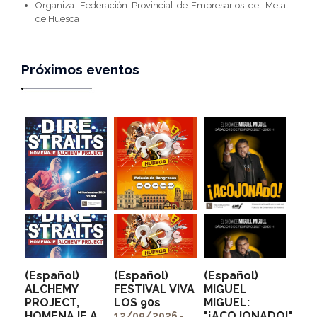
Organiza: Federación Provincial de Empresarios del Metal
de Huesca
Próximos eventos
(Español)
(Español)
(Español)
ALCHEMY
FESTIVAL VIVA
MIGUEL
PROJECT,
LOS 90s
MIGUEL:
" alt=""
" alt=""
HOMENAJE A
"¡ACOJONADO!"
itemprop="image">
itemprop="image">
12/09/2026 -