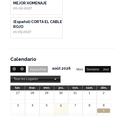
MEJOR HOMENAJE
20-02-2027
(Español) CORTA EL CABLE
ROJO
21-05-2027
Calendario
août 2026
Aujourd'hui
Mois
Semaine
Jour
Tous les Lugares
lun.
mar.
mer.
jeu.
ven.
sam.
dim.
27
28
29
30
31
1
2
3
4
5
7
8
9
6
+