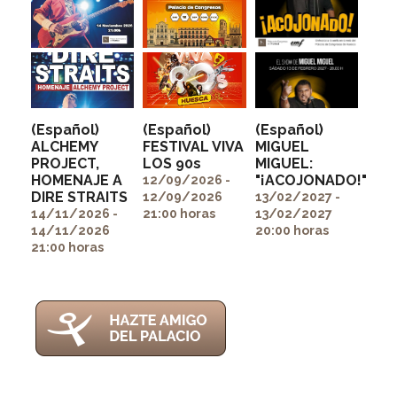
(Español)
(Español)
(Español)
ALCHEMY
FESTIVAL VIVA
MIGUEL
PROJECT,
LOS 90s
MIGUEL:
" alt=""
" alt=""
HOMENAJE A
"¡ACOJONADO!"
itemprop="image">
itemprop="image">
12/09/2026 -
" alt=""
DIRE STRAITS
12/09/2026
13/02/2027 -
itemprop="image">
14/11/2026 -
21:00 horas
13/02/2027
14/11/2026
20:00 horas
21:00 horas