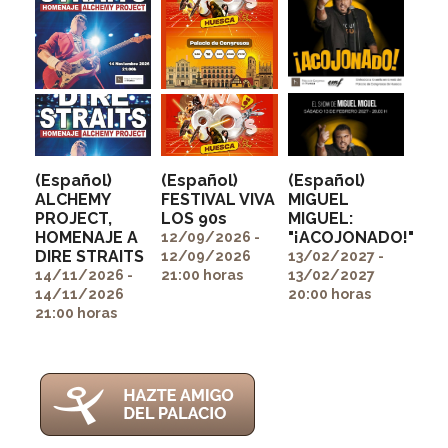
(Español)
(Español)
(Español)
ALCHEMY
FESTIVAL VIVA
MIGUEL
PROJECT,
LOS 90s
MIGUEL:
" alt=""
" alt=""
HOMENAJE A
"¡ACOJONADO!"
itemprop="image">
itemprop="image">
12/09/2026 -
" alt=""
DIRE STRAITS
12/09/2026
13/02/2027 -
itemprop="image">
14/11/2026 -
21:00 horas
13/02/2027
14/11/2026
20:00 horas
21:00 horas