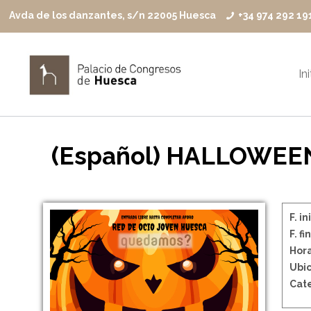
Avda de los danzantes, s/n 22005 Huesca
+34 974 292 19
In
(Español) HALLOWEE
F. in
F. fin
Hora
Ubic
Cate