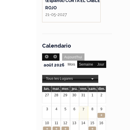
(Español) CORTA EL CABLE
ROJO
21-05-2027
Calendario
Aujourd'hui
Mois
Semaine
Jour
août 2026
Tous les Lugares
lun.
mar.
mer.
jeu.
ven.
sam.
dim.
27
28
29
30
31
1
2
3
4
5
6
8
9
7
+
10
11
12
13
14
15
16
+
+
+
+