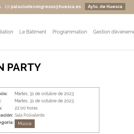
1
palaciodecongresos@huesca.es
Ayto. de Huesca
itiation
Le Bâtiment
Programmation
Gestion d’événem
N PARTY
icio:
Martes, 31 de octubre de 2023
:
Martes, 31 de octubre de 2023
:
22:00 horas
ación:
Sala Polivalente
goria:
Música