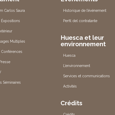
um Carlos Saura
Historique de l’événement
 Éxpositions
Perfil del contratante
xtérieur
Huesca et leur
Usages Multiples
environnement
s Conférences
Huesca
 Presse
L’environnement
V
Services et communications
es Séminaires
Activités
Crédits
Crédits