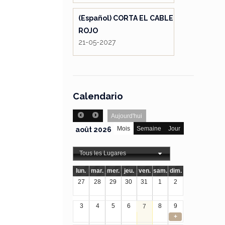
(Español) CORTA EL CABLE
ROJO
21-05-2027
Calendario
Aujourd'hui
Mois
Semaine
Jour
août 2026
Tous les Lugares
lun.
mar.
mer.
jeu.
ven.
sam.
dim.
27
28
29
30
31
1
2
3
4
5
6
8
9
7
+