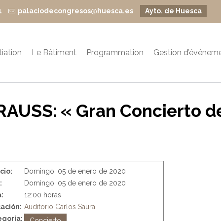
1
palaciodecongresos@huesca.es
Ayto. de Huesca
itiation
Le Bâtiment
Programmation
Gestion d’événem
AUSS: « Gran Concierto d
icio:
Domingo, 05 de enero de 2020
:
Domingo, 05 de enero de 2020
:
12:00 horas
ación:
Auditorio Carlos Saura
goria:
Concierto