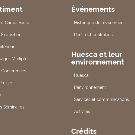
timent
Événements
um Carlos Saura
Historique de l’événement
 Éxpositions
Perfil del contratante
xtérieur
Huesca et leur
Usages Multiples
environnement
s Conférences
Huesca
 Presse
L’environnement
V
Services et communications
es Séminaires
Activités
Crédits