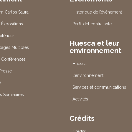
um Carlos Saura
Historique de l’événement
 Éxpositions
Perfil del contratante
xtérieur
Huesca et leur
Usages Multiples
environnement
s Conférences
Huesca
 Presse
L’environnement
V
Services et communications
es Séminaires
Activités
Crédits
Crédits