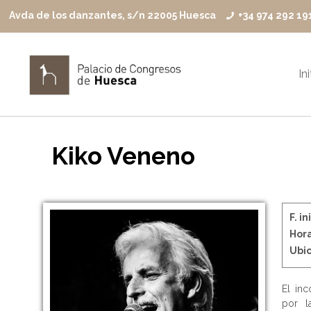
Avda de los danzantes, s/n 22005 Huesca
+34 974 292 19
In
Kiko Veneno
F. in
Hora
Ubic
El in
por l