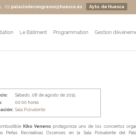
1
palaciodecongresos@huesca.es
Ayto. de Huesca
itiation
Le Bâtiment
Programmation
Gestion d’événem
icio:
Sábado, 08 de agosto de 2015
:
00:00 horas
ación:
Sala Polivalente
combustible
Kiko Veneno
protagoniza uno de los conciertos orga
as Peñas Recreativas Oscenses en la Sala Polivalente del Pal