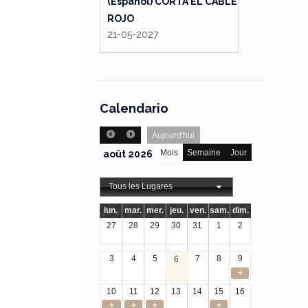
(Español) CORTA EL CABLE
ROJO
21-05-2027
Calendario
Aujourd'hui
Mois
Semaine
Jour
août 2026
Tous les Lugares
lun.
mar.
mer.
jeu.
ven.
sam.
dim.
27
28
29
30
31
1
2
3
4
5
7
8
9
6
+
10
11
12
13
14
15
16
+
+
+
+