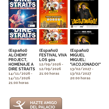
(Español)
(Español)
(Español)
ALCHEMY
FESTIVAL VIVA
MIGUEL
PROJECT,
LOS 90s
MIGUEL:
" alt=""
" alt=""
HOMENAJE A
"¡ACOJONADO!"
itemprop="image">
itemprop="image">
12/09/2026 -
" alt=""
DIRE STRAITS
12/09/2026
13/02/2027 -
itemprop="image">
14/11/2026 -
21:00 horas
13/02/2027
14/11/2026
20:00 horas
21:00 horas