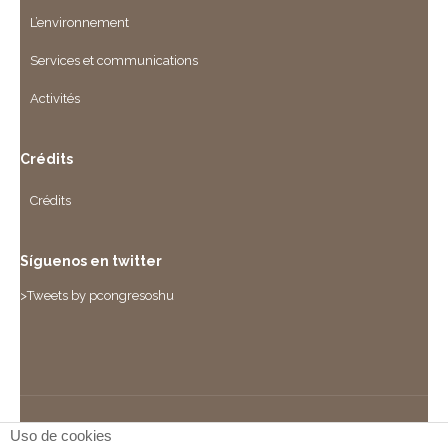
L’environnement
Services et communications
Activités
Crédits
Crédits
Síguenos en twitter
>Tweets by pcongresoshu
Uso de cookies
PALACIO DE CONGRESOS DE HUESCA, S.A. | Avda. de los